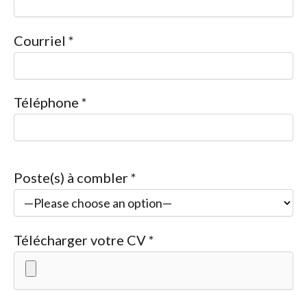
Courriel *
Téléphone *
P
Poste(s) à combler *
l
e
a
Télécharger votre CV *
s
e
l