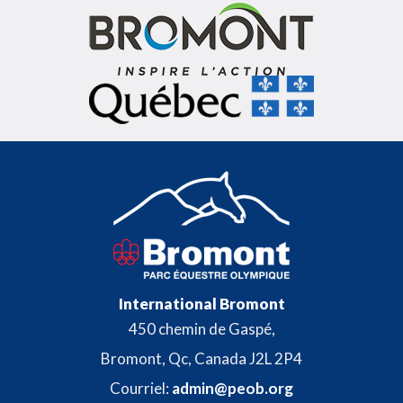
e
m
p
t
y
.
International Bromont
450 chemin de Gaspé,
Bromont, Qc, Canada J2L 2P4
Courriel:
admin@peob.org