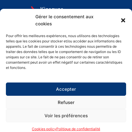
Kiosques
Gérer le consentement aux
Tourisme Bromont
cookies
Emplois
Pour offrir les meilleures expériences, nous utilisons des technologies
telles que les cookies pour stocker et/ou accéder aux informations des
Charte graphique
appareils. Le fait de consentir à ces technologies nous permettra de
traiter des données telles que le comportement de navigation ou les ID
uniques sur ce site. Le fait de ne pas consentir ou de retirer son
consentement peut avoir un effet négatif sur certaines caractéristiques
et fonctions.
Accepter
Refuser
Voir les préférences
© 2026 International Bromont – Tous droits réservés
Cookies policy
Politique de confidentialité