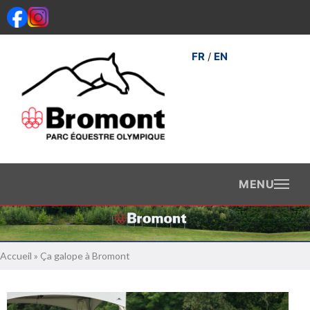
Aller
au
contenu
FR
EN
/
Accueil
»
Ça galope à Bromont