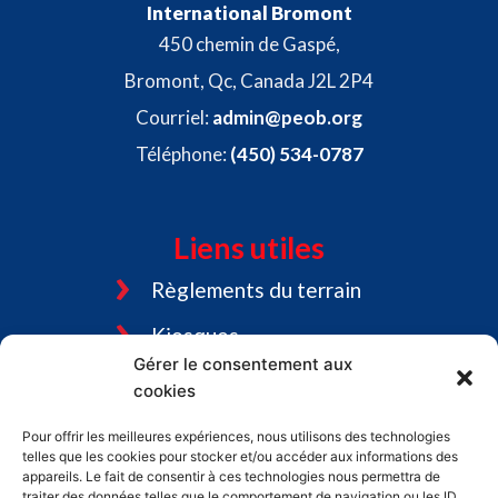
International Bromont
450 chemin de Gaspé,
Bromont, Qc, Canada J2L 2P4
Courriel:
admin@peob.org
Téléphone:
(450) 534-0787
Liens utiles
Règlements du terrain
Kiosques
Gérer le consentement aux
Tourisme Bromont
cookies
Emplois
Pour offrir les meilleures expériences, nous utilisons des technologies
telles que les cookies pour stocker et/ou accéder aux informations des
Charte graphique
appareils. Le fait de consentir à ces technologies nous permettra de
traiter des données telles que le comportement de navigation ou les ID