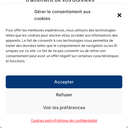
personnelles;
Gérer le consentement aux
Porter plainte à l’autorité
cookies
compétente si vous estimez que
Pour offrir les meilleures expériences, nous utilisons des technologies
telles que les cookies pour stocker et/ou accéder aux informations des
nous traitons vos données en
appareils. Le fait de consentir à ces technologies nous permettra de
violation des lois applicables en
traiter des données telles que le comportement de navigation ou les ID
uniques sur ce site. Le fait de ne pas consentir ou de retirer son
matière de protection des données.
consentement peut avoir un effet négatif sur certaines caractéristiques
et fonctions.
[45]
Accès et contrôle de vos données
Accepter
[46]
Vous pouvez vérifier, modifier ou
Refuser
effacer vos informations personnelles en
Voir les préférences
nous envoyant un courriel à
admin@parcequestreolympiquebromont.org
Cookies policy
Politique de confidentialité