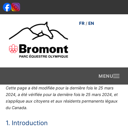
Consent
Consent
Consent
Consent
Consent
Consent
Consent
Consent
Consent
Statistiqu
Marketin
Aller
to
to
to
to
to
to
to
to
to
au
service
service
service
service
service
service
service
service
service
contenu
elementor
wordpress
wpml
litespeed
google-
youtube
complianz
google-
divers
FR
EN
/
fonts
analytics
Cette page a été modifiée pour la dernière fois le 25 mars
2024, a été vérifiée pour la dernière fois le 25 mars 2024, et
s’applique aux citoyens et aux résidents permanents légaux
du Canada.
1. Introduction