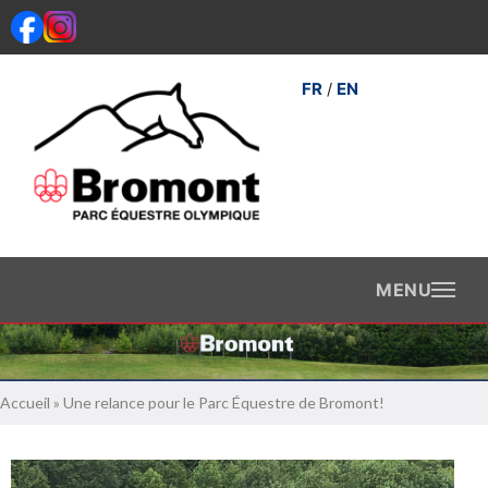
Aller
au
contenu
FR
EN
/
Accueil
»
Une relance pour le Parc Équestre de Bromont!