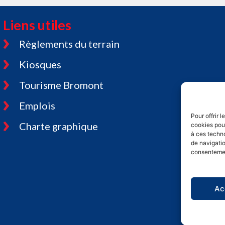
Liens utiles
Règlements du terrain
Kiosques
Tourisme Bromont
Emplois
Pour offrir 
Charte graphique
cookies pour
à ces techn
de navigatio
consentement
Ac