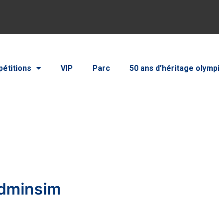
étitions
VIP
Parc
50 ans d’héritage olymp
adminsim